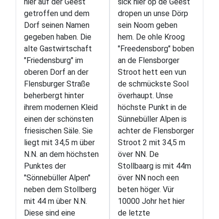
hier auf der Geest
sick hier op de Geest
getroffen und dem
dropen un unse Dörp
Dorf seinen Namen
sein Noom geben
gegeben haben. Die
hem. De ohle Kroog
alte Gastwirtschaft
"Freedensborg" boben
"Friedensburg" im
an de Flensborger
oberen Dorf an der
Stroot hett een vun
Flensburger Straße
de schmückste Sool
beherbergt hinter
överhaupt. Unse
ihrem modernen Kleid
höchste Punkt in de
einen der schönsten
Sünnebüller Alpen is
friesischen Säle. Sie
achter de Flensborger
liegt mit 34,5 m über
Stroot 2 mit 34,5 m
N.N. an dem höchsten
över NN. De
Punktes der
Stollbaarg is mit 44m
"Sönnebüller Alpen"
över NN noch een
neben dem Stollberg
beten höger. Vür
mit 44 m über N.N.
10000 Johr het hier
Diese sind eine
de letzte