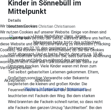
Kinder in Sönnebüll im
Mittelpunkt
Details
Wir benutzen Cookies
Geschrieben von:
Christian Christiansen
Wir nutzen Cookies auf unserer Website. Einige von ihnen sind
Unser Wehrführer Hans Jürgen
essenziell für den Betrieb der Seite, während andere uns helfen,
Martensen hatte trotz des schlechten
diese Website und die Nutzererfahrung zu verbessern (Tracking
Wetters am 02.10. den geplanten Laternenumzug
Cookies). Sie können selbst entscheiden, ob Sie die Cookies
nicht abgesagt. Und er hatte Recht, denn um ca. 19:40
zulassen möchten. Bitte beachten Sie, dass bei einer Ablehnung
Uhr wurde und blieb es während des gesamten
womöglich nicht mehr alle Funktionalitäten der Seite zur
Umzuges trocken. Viele Kinder waren mit ihren zum
Verfügung stehen.
Teil selbst gebastelten Laternen gekommen. Eltern,
Großeltern,sonstige Verwandte oder Bekannte
Akzeptieren
Ablehnen
begleiteten die kleinen und großen Kinder. Die
Weitere Informationen
|
Impressum
Feuerwehrleute achteten auf die Sicherheit und
leuchteten mit Fackeln den Weg. Bei dem starken
Wind brannten die Fackeln schnell runter, so dass nicht
alle Fackeln den ganzen Umzug “durchhielten“. Bei den