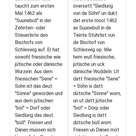
taucht zum ersten
översett "Siedlung
Mal 1462 als
vun de Söhn" un dukt
"Suunebull" in der
dat erste mool 1462
Zehnten- oder
as Suunebull in de
Steuerliste des
Teinte Stührlist vun
Bischofs von
de Bischof vun
Schleswig auf. Er hat
Schleswig op. Wie
sowohl friesische wie
hem wull friesische,
jütische oder dänische
jütische un uck
Wurzeln. Aus dem
dänische Wuddeln. Ut
friesischen "Sene" =
datt friesische "Sene"
Sohn ist das deut.
= Söhn is datt
"Sönne" geworden und
dütsche "Sönne" worn,
aus dem jütischen
un ut datt jütische
"böl" = Dorf oder
"böl" = Dörp oder
Siedlung das deut.
Siedlung is datt
"büll". Friesen und
dütsche büll worn.
Dänen müssen sich
Friesen un Dänen möt