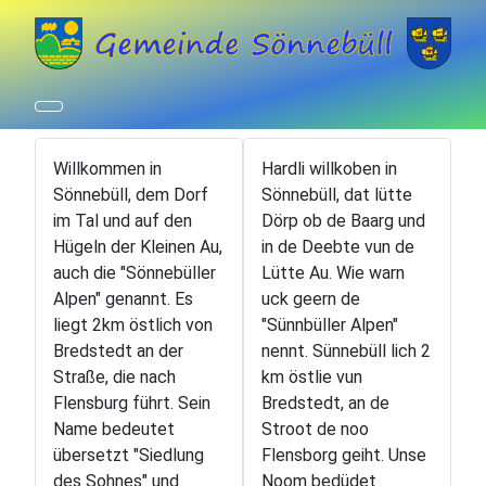
Willkommen in
Hardli willkoben in
Sönnebüll, dem Dorf
Sönnebüll, dat lütte
im Tal und auf den
Dörp ob de Baarg und
Hügeln der Kleinen Au,
in de Deebte vun de
auch die "Sönnebüller
Lütte Au. Wie warn
Alpen" genannt. Es
uck geern de
liegt 2km östlich von
"Sünnbüller Alpen"
Bredstedt an der
nennt. Sünnebüll lich 2
Straße, die nach
km östlie vun
Flensburg führt. Sein
Bredstedt, an de
Name bedeutet
Stroot de noo
übersetzt "Siedlung
Flensborg geiht. Unse
des Sohnes" und
Noom bedüdet