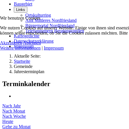
Baugebiet
Links
Ortskulturring
Wir benutzen Cookies
Amt Mittleres Nordfriesland
Bürgerportal Nordfriesland
Wir nutzen Cookies auf unserer Website. Einige von ihnen sind essenzi
Telefonnumern Beratungsstellen
können selbst entscheiden, ob Sie die Cookies zulassen möchten. Bitte
Kaffegedichte
Datenschutzerklärung
Akzeptieren
Ablehnen
Impressum
Weitere Informationen
|
Impressum
Aktuelle Seite:
Startseite
Gemeinde
Jahresterminplan
Terminkalender
Nach Jahr
Nach Monat
Nach Woche
Heute
Gehe zu Monat