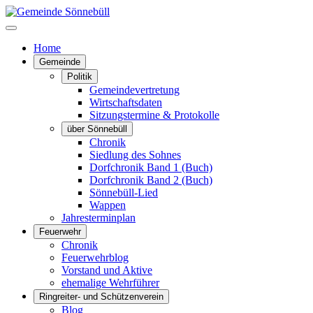
Home
Gemeinde
Politik
Gemeindevertretung
Wirtschaftsdaten
Sitzungstermine & Protokolle
über Sönnebüll
Chronik
Siedlung des Sohnes
Dorfchronik Band 1 (Buch)
Dorfchronik Band 2 (Buch)
Sönnebüll-Lied
Wappen
Jahresterminplan
Feuerwehr
Chronik
Feuerwehrblog
Vorstand und Aktive
ehemalige Wehrführer
Ringreiter- und Schützenverein
Blog