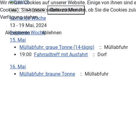
Wir nutzen Cookies auf unserer Website. Einige von ihnen sind e
Gehe zu Monat
Cookies). Sie können selbst entscheiden, ob Sie die Cookies zul
Verfügung stehen.
Vorherige Woche
13 - 19 Mai, 2024
Folgende Woche
Akzeptieren
Ablehnen
15. Mai
Müllabfuhr: graue Tonne (14-tägig)
:: Müllabfuhr
19:00
Fahrradtreff mit Ausfahrt
:: Dorf
16. Mai
Müllabfuhr: braune Tonne
:: Müllabfuhr