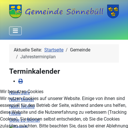
Aktuelle Seite:
Startseite
Gemeinde
Jahresterminplan
Terminkalender
Wir benutzen Cookies
Nach Jahr
Wir nutzen Cookies auf unserer Website. Einige von ihnen sind
Nach Monat
essenziell für den Betrieb der Seite, während andere uns helfen,
Nach Woche
diese Website und die Nutzererfahrung zu verbessern (Tracking
Heute
Cookies). Sie können selbst entscheiden, ob Sie die Cookies
Gehe zu Monat
zulassen möchten. Bitte beachten Sie, dass bei einer Ablehnung