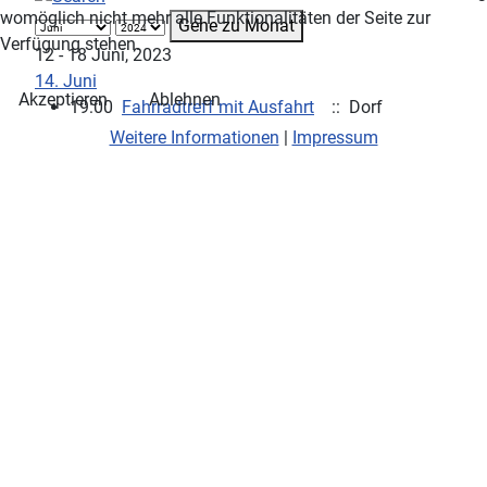
womöglich nicht mehr alle Funktionalitäten der Seite zur
Gehe zu Monat
Verfügung stehen.
12 - 18 Juni, 2023
14. Juni
Akzeptieren
Ablehnen
19:00
Fahrradtreff mit Ausfahrt
:: Dorf
Weitere Informationen
|
Impressum