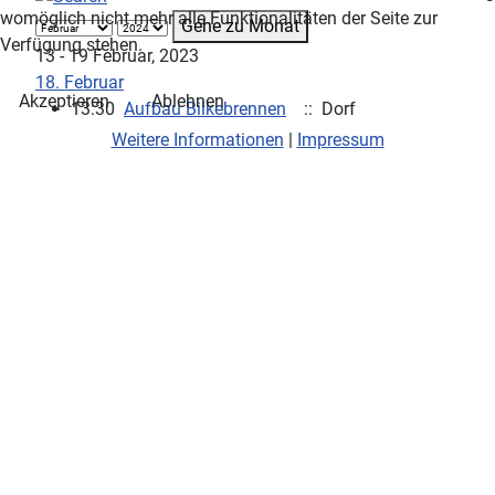
womöglich nicht mehr alle Funktionalitäten der Seite zur
Gehe zu Monat
Verfügung stehen.
13 - 19 Februar, 2023
18. Februar
Akzeptieren
Ablehnen
13:30
Aufbau Biikebrennen
:: Dorf
Weitere Informationen
|
Impressum