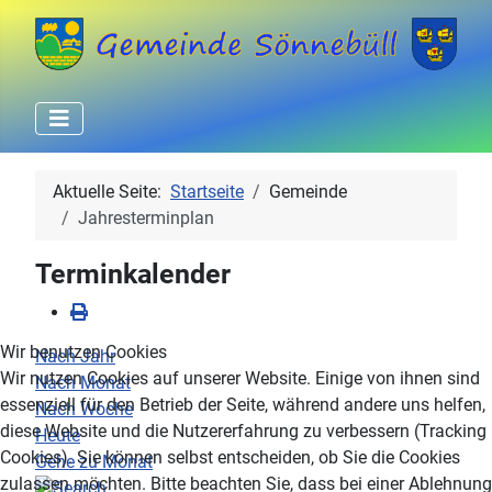
Aktuelle Seite:
Startseite
Gemeinde
Jahresterminplan
Terminkalender
Wir benutzen Cookies
Nach Jahr
Wir nutzen Cookies auf unserer Website. Einige von ihnen sind
Nach Monat
essenziell für den Betrieb der Seite, während andere uns helfen,
Nach Woche
diese Website und die Nutzererfahrung zu verbessern (Tracking
Heute
Cookies). Sie können selbst entscheiden, ob Sie die Cookies
Gehe zu Monat
zulassen möchten. Bitte beachten Sie, dass bei einer Ablehnung