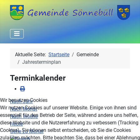
Aktuelle Seite:
Startseite
Gemeinde
Jahresterminplan
Terminkalender
Wir benutzen Cookies
Nach Jahr
Wir nutzen Cookies auf unserer Website. Einige von ihnen sind
Nach Monat
essenziell für den Betrieb der Seite, während andere uns helfen,
Nach Woche
diese Website und die Nutzererfahrung zu verbessern (Tracking
Heute
Cookies). Sie können selbst entscheiden, ob Sie die Cookies
Gehe zu Monat
zulassen möchten. Bitte beachten Sie, dass bei einer Ablehnung