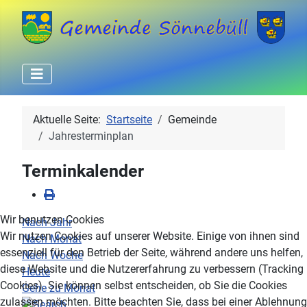
Aktuelle Seite:
Startseite
Gemeinde
Jahresterminplan
Terminkalender
Wir benutzen Cookies
Nach Jahr
Wir nutzen Cookies auf unserer Website. Einige von ihnen sind
Nach Monat
essenziell für den Betrieb der Seite, während andere uns helfen,
Nach Woche
diese Website und die Nutzererfahrung zu verbessern (Tracking
Heute
Cookies). Sie können selbst entscheiden, ob Sie die Cookies
Gehe zu Monat
zulassen möchten. Bitte beachten Sie, dass bei einer Ablehnung