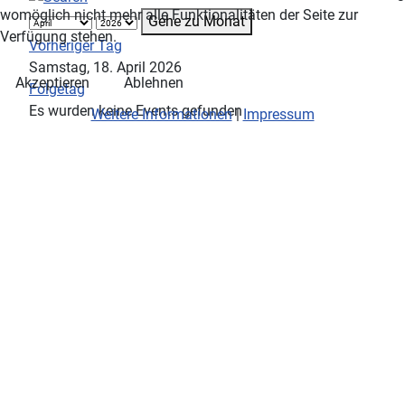
womöglich nicht mehr alle Funktionalitäten der Seite zur
Gehe zu Monat
Verfügung stehen.
Vorheriger Tag
Samstag, 18. April 2026
Akzeptieren
Ablehnen
Folgetag
Es wurden keine Events gefunden
Weitere Informationen
|
Impressum