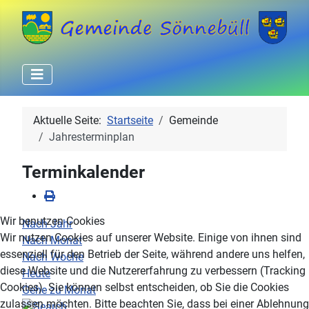
Aktuelle Seite:
Startseite
Gemeinde
Jahresterminplan
Terminkalender
Wir benutzen Cookies
Nach Jahr
Wir nutzen Cookies auf unserer Website. Einige von ihnen sind
Nach Monat
essenziell für den Betrieb der Seite, während andere uns helfen,
Nach Woche
diese Website und die Nutzererfahrung zu verbessern (Tracking
Heute
Cookies). Sie können selbst entscheiden, ob Sie die Cookies
Gehe zu Monat
zulassen möchten. Bitte beachten Sie, dass bei einer Ablehnung