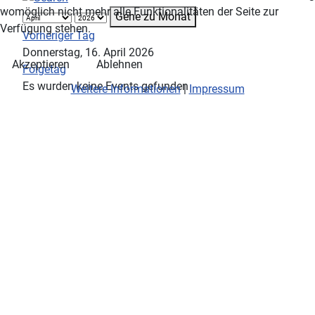
womöglich nicht mehr alle Funktionalitäten der Seite zur
Gehe zu Monat
Verfügung stehen.
Vorheriger Tag
Donnerstag, 16. April 2026
Akzeptieren
Ablehnen
Folgetag
Es wurden keine Events gefunden
Weitere Informationen
|
Impressum