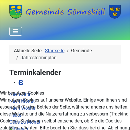
Aktuelle Seite:
Startseite
Gemeinde
Jahresterminplan
Terminkalender
Wir benutzen Cookies
Nach Jahr
Wir nutzen Cookies auf unserer Website. Einige von ihnen sind
Nach Monat
essenziell für den Betrieb der Seite, während andere uns helfen,
Nach Woche
diese Website und die Nutzererfahrung zu verbessern (Tracking
Heute
Cookies). Sie können selbst entscheiden, ob Sie die Cookies
Gehe zu Monat
zulassen möchten. Bitte beachten Sie, dass bei einer Ablehnung