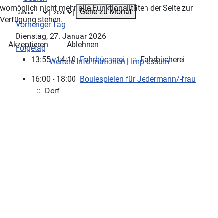
womöglich nicht mehr alle Funktionalitäten der Seite zur
Gehe zu Monat
Verfügung stehen.
Vorheriger Tag
Dienstag, 27. Januar 2026
Akzeptieren
Ablehnen
Folgetag
13:55 - 14:10
Fahrbücherei
:: Fahrbücherei
Weitere Informationen
|
Impressum
16:00 - 18:00
Boulespielen für Jedermann/-frau
:: Dorf