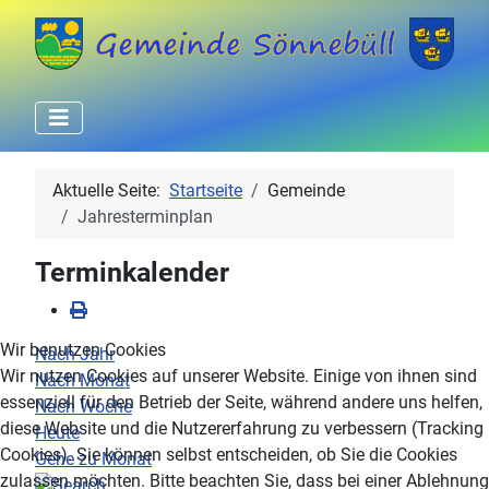
Aktuelle Seite:
Startseite
Gemeinde
Jahresterminplan
Terminkalender
Wir benutzen Cookies
Nach Jahr
Wir nutzen Cookies auf unserer Website. Einige von ihnen sind
Nach Monat
essenziell für den Betrieb der Seite, während andere uns helfen,
Nach Woche
diese Website und die Nutzererfahrung zu verbessern (Tracking
Heute
Cookies). Sie können selbst entscheiden, ob Sie die Cookies
Gehe zu Monat
zulassen möchten. Bitte beachten Sie, dass bei einer Ablehnung