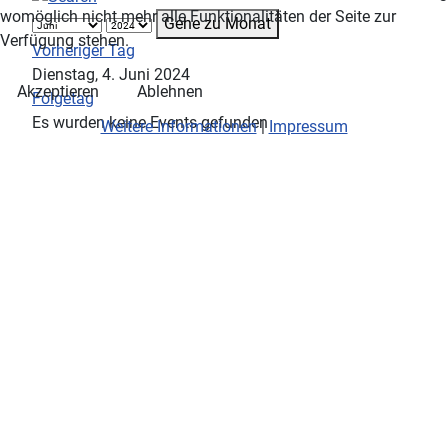
womöglich nicht mehr alle Funktionalitäten der Seite zur
Gehe zu Monat
Verfügung stehen.
Vorheriger Tag
Dienstag, 4. Juni 2024
Akzeptieren
Ablehnen
Folgetag
Es wurden keine Events gefunden
Weitere Informationen
|
Impressum