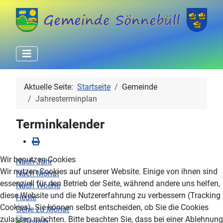
Aktuelle Seite:
Startseite
Gemeinde
Jahresterminplan
Terminkalender
Wir benutzen Cookies
Nach Jahr
Wir nutzen Cookies auf unserer Website. Einige von ihnen sind
Nach Monat
essenziell für den Betrieb der Seite, während andere uns helfen,
Nach Woche
diese Website und die Nutzererfahrung zu verbessern (Tracking
Heute
Cookies). Sie können selbst entscheiden, ob Sie die Cookies
Gehe zu Monat
zulassen möchten. Bitte beachten Sie, dass bei einer Ablehnung