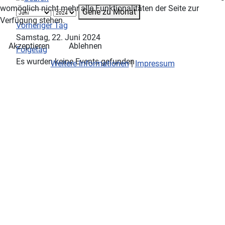
womöglich nicht mehr alle Funktionalitäten der Seite zur
Gehe zu Monat
Verfügung stehen.
Vorheriger Tag
Samstag, 22. Juni 2024
Akzeptieren
Ablehnen
Folgetag
Es wurden keine Events gefunden
Weitere Informationen
|
Impressum