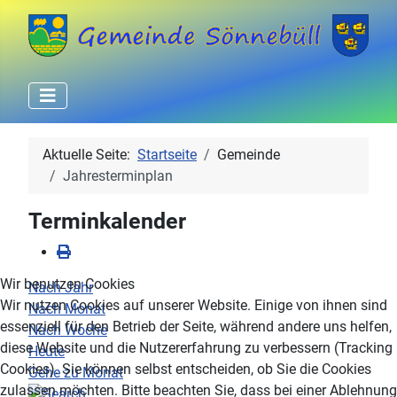
Aktuelle Seite:
Startseite
Gemeinde
Jahresterminplan
Terminkalender
Wir benutzen Cookies
Nach Jahr
Wir nutzen Cookies auf unserer Website. Einige von ihnen sind
Nach Monat
essenziell für den Betrieb der Seite, während andere uns helfen,
Nach Woche
diese Website und die Nutzererfahrung zu verbessern (Tracking
Heute
Cookies). Sie können selbst entscheiden, ob Sie die Cookies
Gehe zu Monat
zulassen möchten. Bitte beachten Sie, dass bei einer Ablehnung