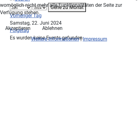
womöglich nicht mehr alle Funktionalitäten der Seite zur
Gehe zu Monat
Verfügung stehen.
Vorheriger Tag
Samstag, 22. Juni 2024
Akzeptieren
Ablehnen
Folgetag
Es wurden keine Events gefunden
Weitere Informationen
|
Impressum