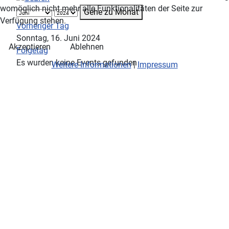
womöglich nicht mehr alle Funktionalitäten der Seite zur
Gehe zu Monat
Verfügung stehen.
Vorheriger Tag
Sonntag, 16. Juni 2024
Akzeptieren
Ablehnen
Folgetag
Es wurden keine Events gefunden
Weitere Informationen
|
Impressum