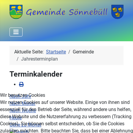
Aktuelle Seite:
Startseite
Gemeinde
Jahresterminplan
Terminkalender
Wir benutzen Cookies
Nach Jahr
Wir nutzen Cookies auf unserer Website. Einige von ihnen sind
Nach Monat
essenziell für den Betrieb der Seite, während andere uns helfen,
Nach Woche
diese Website und die Nutzererfahrung zu verbessern (Tracking
Heute
Cookies). Sie können selbst entscheiden, ob Sie die Cookies
Gehe zu Monat
zulassen möchten. Bitte beachten Sie, dass bei einer Ablehnung