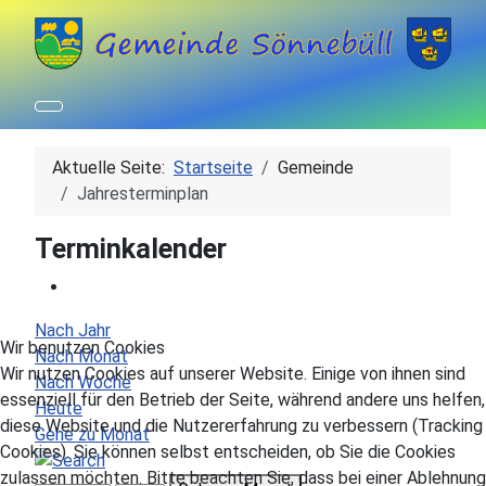
Aktuelle Seite:
Startseite
Gemeinde
Jahresterminplan
Terminkalender
Nach Jahr
Wir benutzen Cookies
Nach Monat
Wir nutzen Cookies auf unserer Website. Einige von ihnen sind
Nach Woche
essenziell für den Betrieb der Seite, während andere uns helfen,
Heute
diese Website und die Nutzererfahrung zu verbessern (Tracking
Gehe zu Monat
Cookies). Sie können selbst entscheiden, ob Sie die Cookies
zulassen möchten. Bitte beachten Sie, dass bei einer Ablehnung