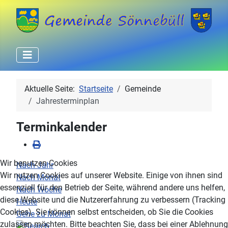
Aktuelle Seite:
Startseite
Gemeinde
Jahresterminplan
Terminkalender
Wir benutzen Cookies
Nach Jahr
Wir nutzen Cookies auf unserer Website. Einige von ihnen sind
Nach Monat
essenziell für den Betrieb der Seite, während andere uns helfen,
Nach Woche
diese Website und die Nutzererfahrung zu verbessern (Tracking
Heute
Cookies). Sie können selbst entscheiden, ob Sie die Cookies
Gehe zu Monat
zulassen möchten. Bitte beachten Sie, dass bei einer Ablehnung