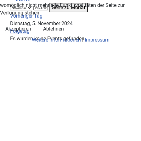
womöglich nicht mehr alle Funktionalitäten der Seite zur
Gehe zu Monat
Verfügung stehen.
Vorheriger Tag
Dienstag, 5. November 2024
Akzeptieren
Ablehnen
Folgetag
Es wurden keine Events gefunden
Weitere Informationen
|
Impressum