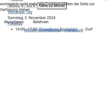
womöglich nicht mehr alle Funktionalitäten der Seite zur
Gehe zu Monat
Verfügung stehen.
Vorheriger Tag
Samstag, 2. November 2024
Akzeptieren
Ablehnen
Folgetag
14:00 - 17:00
Einweihung Bouleplatz
:: Dorf
Weitere Informationen
|
Impressum