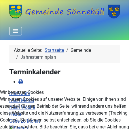
Aktuelle Seite:
Startseite
Gemeinde
Jahresterminplan
Terminkalender
Wir benutzen Cookies
Nach Jahr
Wir nutzen Cookies auf unserer Website. Einige von ihnen sind
Nach Monat
essenziell für den Betrieb der Seite, während andere uns helfen,
Nach Woche
diese Website und die Nutzererfahrung zu verbessern (Tracking
Heute
Cookies). Sie können selbst entscheiden, ob Sie die Cookies
Gehe zu Monat
zulassen möchten. Bitte beachten Sie, dass bei einer Ablehnung