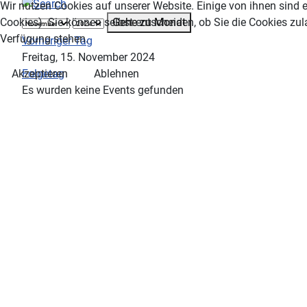
Wir nutzen Cookies auf unserer Website. Einige von ihnen sind e
Gehe zu Monat
Cookies). Sie können selbst entscheiden, ob Sie die Cookies zul
Verfügung stehen.
Vorheriger Tag
Freitag, 15. November 2024
Folgetag
Akzeptieren
Ablehnen
Es wurden keine Events gefunden