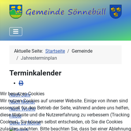
Aktuelle Seite:
Startseite
Gemeinde
Jahresterminplan
Terminkalender
Wir benutzen Cookies
Nach Jahr
Wir nutzen Cookies auf unserer Website. Einige von ihnen sind
Nach Monat
essenziell für den Betrieb der Seite, während andere uns helfen,
Nach Woche
diese Website und die Nutzererfahrung zu verbessern (Tracking
Heute
Cookies). Sie können selbst entscheiden, ob Sie die Cookies
Gehe zu Monat
zulassen möchten. Bitte beachten Sie, dass bei einer Ablehnung