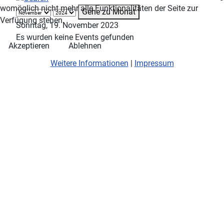
womöglich nicht mehr alle Funktionalitäten der Seite zur
Gehe zu Monat
Verfügung stehen.
Sonntag, 19. November 2023
Es wurden keine Events gefunden
Akzeptieren
Ablehnen
Weitere Informationen
|
Impressum