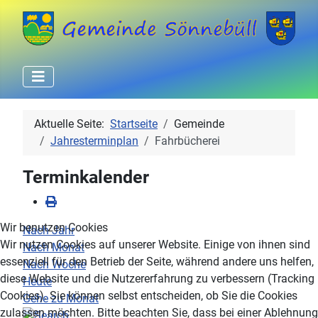
Aktuelle Seite:
Startseite
Gemeinde
Jahresterminplan
Fahrbücherei
Terminkalender
Wir benutzen Cookies
Nach Jahr
Wir nutzen Cookies auf unserer Website. Einige von ihnen sind
Nach Monat
essenziell für den Betrieb der Seite, während andere uns helfen,
Nach Woche
diese Website und die Nutzererfahrung zu verbessern (Tracking
Heute
Cookies). Sie können selbst entscheiden, ob Sie die Cookies
Gehe zu Monat
zulassen möchten. Bitte beachten Sie, dass bei einer Ablehnung