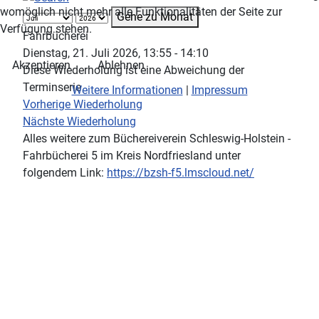
womöglich nicht mehr alle Funktionalitäten der Seite zur
Gehe zu Monat
Verfügung stehen.
Fahrbücherei
Dienstag, 21. Juli 2026, 13:55 - 14:10
Akzeptieren
Ablehnen
Diese Wiederholung ist eine Abweichung der
Terminserie
Weitere Informationen
|
Impressum
Vorherige Wiederholung
Nächste Wiederholung
Alles weitere zum Büchereiverein Schleswig-Holstein -
Fahrbücherei 5 im Kreis Nordfriesland unter
folgendem Link:
https://bzsh-f5.lmscloud.net/