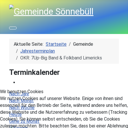
Aktuelle Seite:
Startseite
Gemeinde
Jahresterminplan
OKR: 7Up-Big Band & Folkband Limericks
Terminkalender
Wir benutzen Cookies
Nach Jahr
Wir nutzen Cookies auf unserer Website. Einige von ihnen sind
Nach Monat
essenziell für den Betrieb der Seite, während andere uns helfen,
Nach Woche
diese Website und die Nutzererfahrung zu verbessern (Tracking
Heute
Cookies). Sie können selbst entscheiden, ob Sie die Cookies
Gehe zu Monat
zulassen möchten. Bitte beachten Sie, dass bei einer Ablehnung