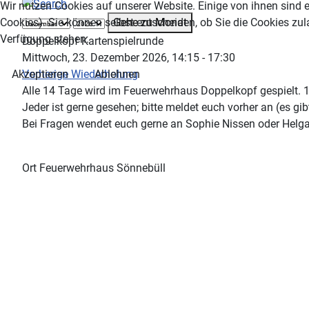
Wir nutzen Cookies auf unserer Website. Einige von ihnen sind e
Gehe zu Monat
Cookies). Sie können selbst entscheiden, ob Sie die Cookies zul
Verfügung stehen.
Doppelkopf Kartenspielrunde
Mittwoch, 23. Dezember 2026, 14:15 - 17:30
Vorherige Wiederholung
Akzeptieren
Ablehnen
Alle 14 Tage wird im Feuerwehrhaus Doppelkopf gespielt. 
Jeder ist gerne gesehen; bitte meldet euch vorher an (es g
Bei Fragen wendet euch gerne an Sophie Nissen oder Helga
Ort
Feuerwehrhaus Sönnebüll