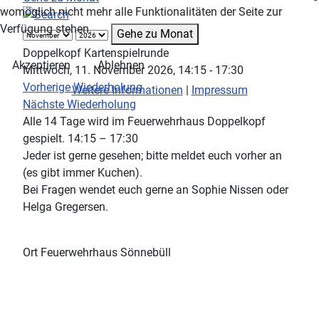
womöglich nicht mehr alle Funktionalitäten der Seite zur
Verfügung stehen.
Gehe zu Monat
Doppelkopf Kartenspielrunde
Akzeptieren
Ablehnen
Mittwoch, 11. November 2026, 14:15 - 17:30
Vorherige Wiederholung
Weitere Informationen
|
Impressum
Nächste Wiederholung
Alle 14 Tage wird im Feuerwehrhaus Doppelkopf
gespielt. 14:15 – 17:30
Jeder ist gerne gesehen; bitte meldet euch vorher an
(es gibt immer Kuchen).
Bei Fragen wendet euch gerne an Sophie Nissen oder
Helga Gregersen.
Ort
Feuerwehrhaus Sönnebüll