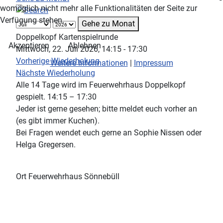
womöglich nicht mehr alle Funktionalitäten der Seite zur
Verfügung stehen.
Gehe zu Monat
Doppelkopf Kartenspielrunde
Akzeptieren
Ablehnen
Mittwoch, 22. Juli 2026, 14:15 - 17:30
Vorherige Wiederholung
Weitere Informationen
|
Impressum
Nächste Wiederholung
Alle 14 Tage wird im Feuerwehrhaus Doppelkopf
gespielt. 14:15 – 17:30
Jeder ist gerne gesehen; bitte meldet euch vorher an
(es gibt immer Kuchen).
Bei Fragen wendet euch gerne an Sophie Nissen oder
Helga Gregersen.
Ort
Feuerwehrhaus Sönnebüll