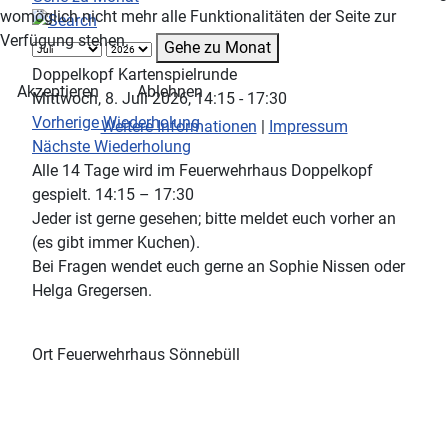
womöglich nicht mehr alle Funktionalitäten der Seite zur
Verfügung stehen.
Gehe zu Monat
Doppelkopf Kartenspielrunde
Akzeptieren
Ablehnen
Mittwoch, 8. Juli 2026, 14:15 - 17:30
Vorherige Wiederholung
Weitere Informationen
|
Impressum
Nächste Wiederholung
Alle 14 Tage wird im Feuerwehrhaus Doppelkopf
gespielt. 14:15 – 17:30
Jeder ist gerne gesehen; bitte meldet euch vorher an
(es gibt immer Kuchen).
Bei Fragen wendet euch gerne an Sophie Nissen oder
Helga Gregersen.
Ort
Feuerwehrhaus Sönnebüll