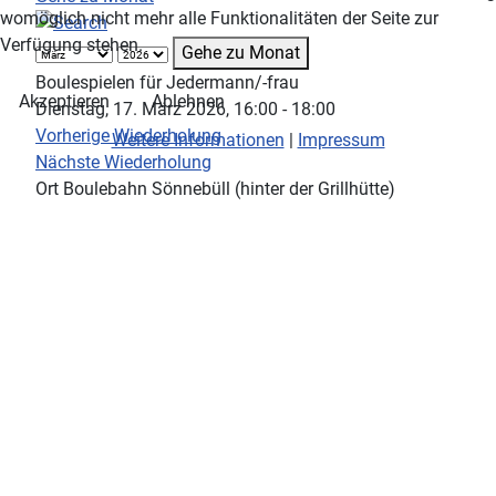
womöglich nicht mehr alle Funktionalitäten der Seite zur
Verfügung stehen.
Gehe zu Monat
Boulespielen für Jedermann/-frau
Akzeptieren
Ablehnen
Dienstag, 17. März 2026, 16:00 - 18:00
Vorherige Wiederholung
Weitere Informationen
|
Impressum
Nächste Wiederholung
Ort
Boulebahn Sönnebüll (hinter der Grillhütte)