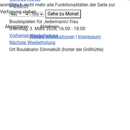
womöglich nicht mehr alle Funktionalitäten der Seite zur
Verfügung stehen.
Gehe zu Monat
Boulespielen für Jedermann/-frau
Akzeptieren
Ablehnen
Dienstag, 3. März 2026, 16:00 - 18:00
Vorherige Wiederholung
Weitere Informationen
|
Impressum
Nächste Wiederholung
Ort
Boulebahn Sönnebüll (hinter der Grillhütte)