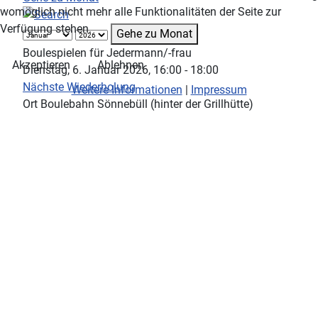
womöglich nicht mehr alle Funktionalitäten der Seite zur
Verfügung stehen.
Gehe zu Monat
Boulespielen für Jedermann/-frau
Akzeptieren
Ablehnen
Dienstag, 6. Januar 2026, 16:00 - 18:00
Nächste Wiederholung
Weitere Informationen
|
Impressum
Ort
Boulebahn Sönnebüll (hinter der Grillhütte)