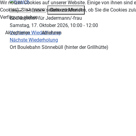
Wir nutzen Cookies auf unserer Website. Einige von ihnen sind e
Gehe zu Monat
Cookies). Sie können selbst entscheiden, ob Sie die Cookies zul
Verfügung stehen.
Boulespielen für Jedermann/-frau
Samstag, 17. Oktober 2026, 10:00 - 12:00
Vorherige Wiederholung
Akzeptieren
Ablehnen
Nächste Wiederholung
Ort
Boulebahn Sönnebüll (hinter der Grillhütte)