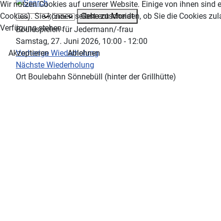
Wir nutzen Cookies auf unserer Website. Einige von ihnen sind e
Gehe zu Monat
Cookies). Sie können selbst entscheiden, ob Sie die Cookies zul
Verfügung stehen.
Boulespielen für Jedermann/-frau
Samstag, 27. Juni 2026, 10:00 - 12:00
Vorherige Wiederholung
Akzeptieren
Ablehnen
Nächste Wiederholung
Ort
Boulebahn Sönnebüll (hinter der Grillhütte)