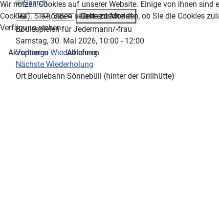
Wir nutzen Cookies auf unserer Website. Einige von ihnen sind e
Gehe zu Monat
Cookies). Sie können selbst entscheiden, ob Sie die Cookies zul
Verfügung stehen.
Boulespielen für Jedermann/-frau
Samstag, 30. Mai 2026, 10:00 - 12:00
Vorherige Wiederholung
Akzeptieren
Ablehnen
Nächste Wiederholung
Ort
Boulebahn Sönnebüll (hinter der Grillhütte)