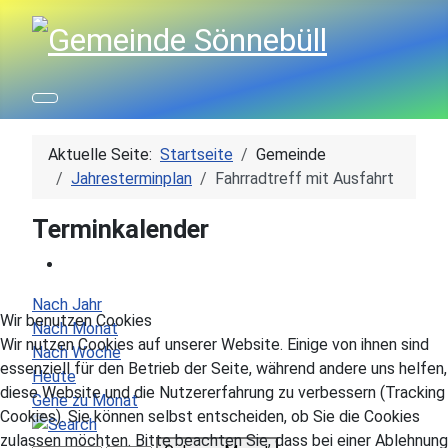
Aktuelle Seite:
Startseite
Gemeinde
Jahresterminplan
Fahrradtreff mit Ausfahrt
Terminkalender
Nach Jahr
Wir benutzen Cookies
Nach Monat
Wir nutzen Cookies auf unserer Website. Einige von ihnen sind
Nach Woche
essenziell für den Betrieb der Seite, während andere uns helfen,
Heute
diese Website und die Nutzererfahrung zu verbessern (Tracking
Gehe zu Monat
Cookies). Sie können selbst entscheiden, ob Sie die Cookies
zulassen möchten. Bitte beachten Sie, dass bei einer Ablehnung