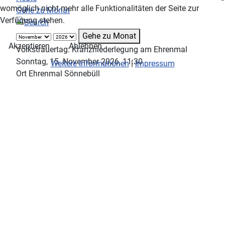
womöglich nicht mehr alle Funktionalitäten der Seite zur
Gehe zu Monat
Verfügung stehen.
Gehe zu Monat
Akzeptieren
Ablehnen
Volkstrauertag: Kranzniederlegung am Ehrenmal
Sonntag, 15. November 2026, 11:30
Weitere Informationen
|
Impressum
Ort
Ehrenmal Sönnebüll