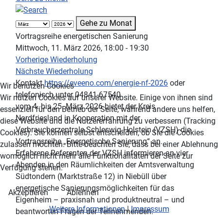
Gehe zu Monat
Vortragsreihe energetischen Sanierung
Mittwoch, 11. März 2026, 18:00 - 19:30
Vorherige Wiederholung
Nächste Wiederholung
Kontakt
https://eveeno.com/energie-nf-2026
oder
Wir benutzen Cookies
telefonisch unter 04841-67540
Wir nutzen Cookies auf unserer Website. Einige von ihnen sind
vom 4. bis 25. März 2026 bietet der Kreis
essenziell für den Betrieb der Seite, während andere uns helfen,
Nordfriesland in Kooperation mit der
diese Website und die Nutzererfahrung zu verbessern (Tracking
Verbraucherzentrale Schleswig-Holstein (VZSH) die
Cookies). Sie können selbst entscheiden, ob Sie die Cookies
Vortragsreihe „Energetische Sanierung“ an.
zulassen möchten. Bitte beachten Sie, dass bei einer Ablehnung
Erfahrene Referenten der VZSH informieren an vier
womöglich nicht mehr alle Funktionalitäten der Seite zur
Abenden in den Räumlichkeiten der Amtsverwaltung
Verfügung stehen.
Südtondern (Marktstraße 12) in Niebüll über
energetische Sanierungsmöglichkeiten für das
Akzeptieren
Ablehnen
Eigenheim – praxisnah und produktneutral – und
Weitere Informationen
|
Impressum
beantworten Fragen der Teilnehmenden.