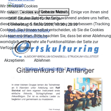
Wir benutzen Cookies
Gehe zu Monat
Wir nutzen Cookies auf unserer Website. Einige von ihnen sind
essenziell für den Betrieb der Seite, während andere uns helfen,
OKR: Gitarrenkurs für Anfänger
diese Website und die Nutzererfahrung zu verbessern (Tracking
Donnerstag, 5. März 2026, 18:30 - 20:00
Cookies). Sie können selbst entscheiden, ob Sie die Cookies
Vorherige Wiederholung
zulassen möchten. Bitte beachten Sie, dass bei einer Ablehnung
Nächste Wiederholung
womöglich nicht mehr alle Funktionalitäten der Seite zur
Verfügung stehen.
Akzeptieren
Ablehnen
Weitere Informationen
|
Impressum