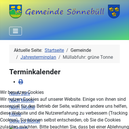
Aktuelle Seite:
Startseite
Gemeinde
Jahresterminplan
Müllabfuhr: grüne Tonne
Terminkalender
Wir benutzen Cookies
Nach Jahr
Wir nutzen Cookies auf unserer Website. Einige von ihnen sind
Nach Monat
essenziell für den Betrieb der Seite, während andere uns helfen,
Nach Woche
diese Website und die Nutzererfahrung zu verbessern (Tracking
Heute
Cookies). Sie können selbst entscheiden, ob Sie die Cookies
Gehe zu Monat
zulassen möchten. Bitte beachten Sie, dass bei einer Ablehnung