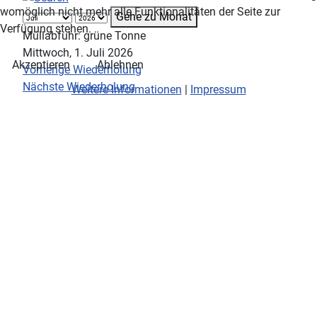
womöglich nicht mehr alle Funktionalitäten der Seite zur
Gehe zu Monat
Verfügung stehen.
Müllabfuhr: grüne Tonne
Mittwoch, 1. Juli 2026
Akzeptieren
Ablehnen
Vorherige Wiederholung
Nächste Wiederholung
Weitere Informationen
|
Impressum