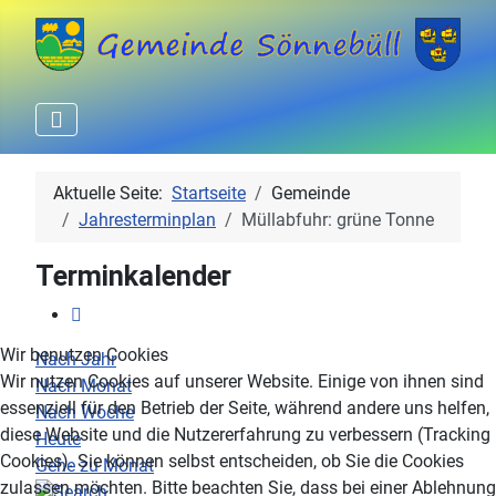
Aktuelle Seite:
Startseite
Gemeinde
Jahresterminplan
Müllabfuhr: grüne Tonne
Terminkalender
Wir benutzen Cookies
Nach Jahr
Wir nutzen Cookies auf unserer Website. Einige von ihnen sind
Nach Monat
essenziell für den Betrieb der Seite, während andere uns helfen,
Nach Woche
diese Website und die Nutzererfahrung zu verbessern (Tracking
Heute
Cookies). Sie können selbst entscheiden, ob Sie die Cookies
Gehe zu Monat
zulassen möchten. Bitte beachten Sie, dass bei einer Ablehnung