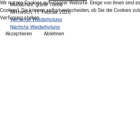
Wir nutzen Cookies auf unserer Website. Einige von ihnen sind e
Müllabfuhr: grüne Tonne
Cookies). Sie können selbst entscheiden, ob Sie die Cookies zul
Mittwoch, 11. Februar 2026
Verfügung stehen.
Vorherige Wiederholung
Nächste Wiederholung
Akzeptieren
Ablehnen