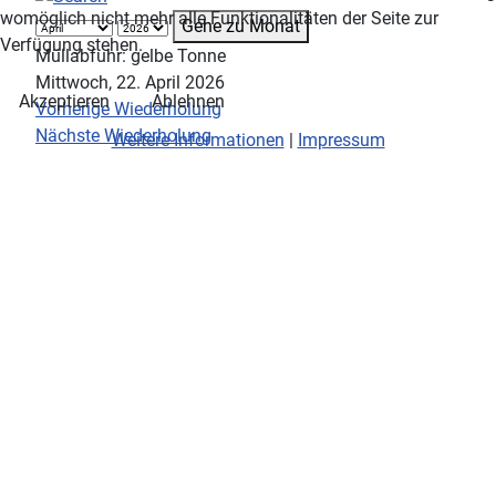
womöglich nicht mehr alle Funktionalitäten der Seite zur
Gehe zu Monat
Verfügung stehen.
Müllabfuhr: gelbe Tonne
Mittwoch, 22. April 2026
Akzeptieren
Ablehnen
Vorherige Wiederholung
Nächste Wiederholung
Weitere Informationen
|
Impressum