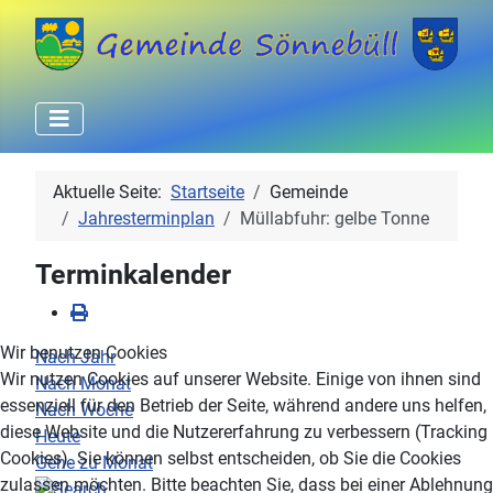
Aktuelle Seite:
Startseite
Gemeinde
Jahresterminplan
Müllabfuhr: gelbe Tonne
Terminkalender
Wir benutzen Cookies
Nach Jahr
Wir nutzen Cookies auf unserer Website. Einige von ihnen sind
Nach Monat
essenziell für den Betrieb der Seite, während andere uns helfen,
Nach Woche
diese Website und die Nutzererfahrung zu verbessern (Tracking
Heute
Cookies). Sie können selbst entscheiden, ob Sie die Cookies
Gehe zu Monat
zulassen möchten. Bitte beachten Sie, dass bei einer Ablehnung