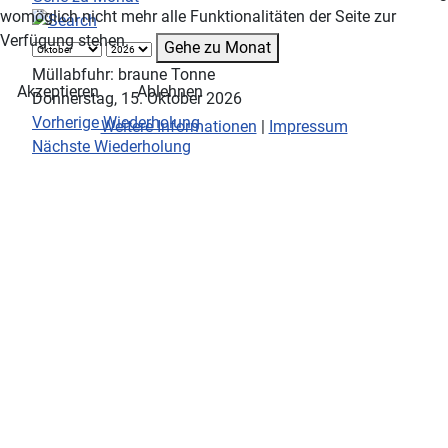
womöglich nicht mehr alle Funktionalitäten der Seite zur
Verfügung stehen.
Gehe zu Monat
Müllabfuhr: braune Tonne
Akzeptieren
Ablehnen
Donnerstag, 15. Oktober 2026
Vorherige Wiederholung
Weitere Informationen
|
Impressum
Nächste Wiederholung