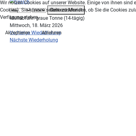
Wir nutzen Cookies auf unserer Website. Einige von ihnen sind e
Gehe zu Monat
Cookies). Sie können selbst entscheiden, ob Sie die Cookies zul
Verfügung stehen.
Müllabfuhr: graue Tonne (14-tägig)
Mittwoch, 18. März 2026
Vorherige Wiederholung
Akzeptieren
Ablehnen
Nächste Wiederholung