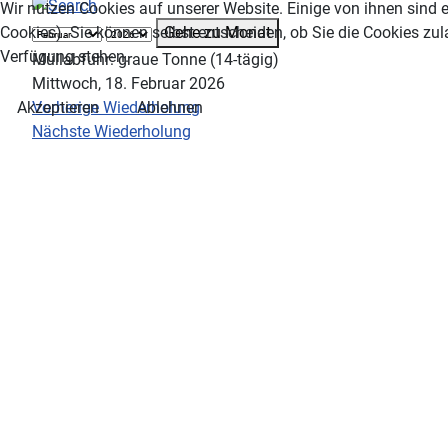
Wir nutzen Cookies auf unserer Website. Einige von ihnen sind e
Gehe zu Monat
Cookies). Sie können selbst entscheiden, ob Sie die Cookies zul
Verfügung stehen.
Müllabfuhr: graue Tonne (14-tägig)
Mittwoch, 18. Februar 2026
Vorherige Wiederholung
Akzeptieren
Ablehnen
Nächste Wiederholung