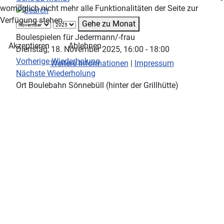
womöglich nicht mehr alle Funktionalitäten der Seite zur
Verfügung stehen.
Gehe zu Monat
Boulespielen für Jedermann/-frau
Akzeptieren
Ablehnen
Dienstag, 18. November 2025, 16:00 - 18:00
Vorherige Wiederholung
Weitere Informationen
|
Impressum
Nächste Wiederholung
Ort
Boulebahn Sönnebüll (hinter der Grillhütte)