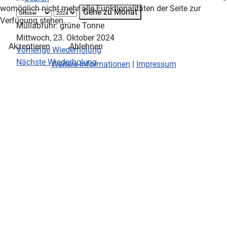
womöglich nicht mehr alle Funktionalitäten der Seite zur
Gehe zu Monat
Verfügung stehen.
Müllabfuhr: grüne Tonne
Mittwoch, 23. Oktober 2024
Akzeptieren
Ablehnen
Vorherige Wiederholung
Nächste Wiederholung
Weitere Informationen
|
Impressum