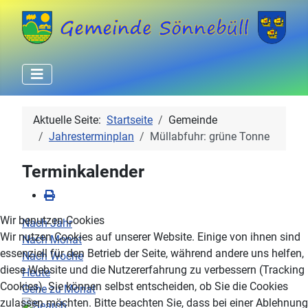
Aktuelle Seite:
Startseite
Gemeinde
Jahresterminplan
Müllabfuhr: grüne Tonne
Terminkalender
Wir benutzen Cookies
Nach Jahr
Wir nutzen Cookies auf unserer Website. Einige von ihnen sind
Nach Monat
essenziell für den Betrieb der Seite, während andere uns helfen,
Nach Woche
diese Website und die Nutzererfahrung zu verbessern (Tracking
Heute
Cookies). Sie können selbst entscheiden, ob Sie die Cookies
Gehe zu Monat
zulassen möchten. Bitte beachten Sie, dass bei einer Ablehnung