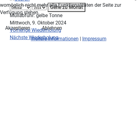
womöglich nicht mehr alle Funktionalitäten der Seite zur
Gehe zu Monat
Verfügung stehen.
Müllabfuhr: gelbe Tonne
Mittwoch, 9. Oktober 2024
Akzeptieren
Ablehnen
Vorherige Wiederholung
Nächste Wiederholung
Weitere Informationen
|
Impressum