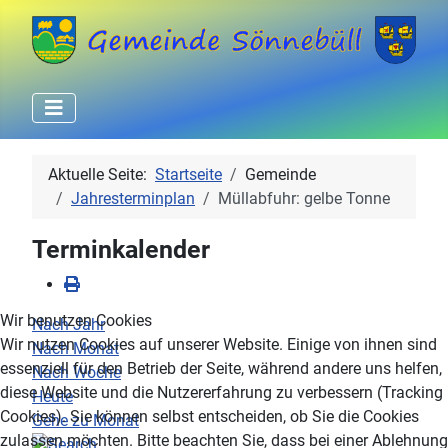
Aktuelle Seite:
Startseite
Gemeinde
Jahresterminplan
Müllabfuhr: gelbe Tonne
Terminkalender
Wir benutzen Cookies
Nach Jahr
Wir nutzen Cookies auf unserer Website. Einige von ihnen sind
Nach Monat
essenziell für den Betrieb der Seite, während andere uns helfen,
Nach Woche
diese Website und die Nutzererfahrung zu verbessern (Tracking
Heute
Cookies). Sie können selbst entscheiden, ob Sie die Cookies
Gehe zu Monat
zulassen möchten. Bitte beachten Sie, dass bei einer Ablehnung