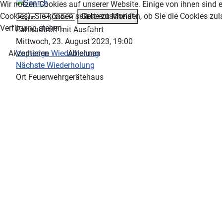
Wir nutzen Cookies auf unserer Website. Einige von ihnen sind e
Gehe zu Monat
Cookies). Sie können selbst entscheiden, ob Sie die Cookies zul
Verfügung stehen.
Fahrradtreff mit Ausfahrt
Mittwoch, 23. August 2023, 19:00
Vorherige Wiederholung
Akzeptieren
Ablehnen
Nächste Wiederholung
Ort
Feuerwehrgerätehaus