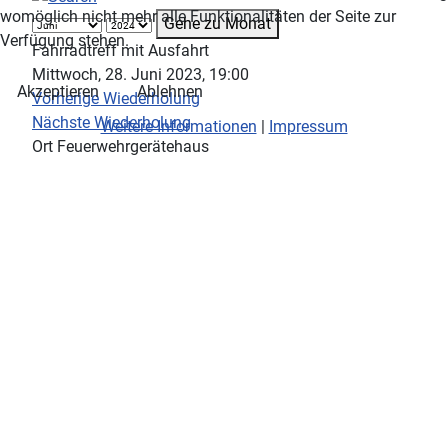
womöglich nicht mehr alle Funktionalitäten der Seite zur
Gehe zu Monat
Verfügung stehen.
Fahrradtreff mit Ausfahrt
Mittwoch, 28. Juni 2023, 19:00
Akzeptieren
Ablehnen
Vorherige Wiederholung
Nächste Wiederholung
Weitere Informationen
|
Impressum
Ort
Feuerwehrgerätehaus