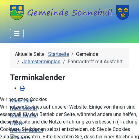
Aktuelle Seite:
Startseite
Gemeinde
Jahresterminplan
Fahrradtreff mit Ausfahrt
Terminkalender
Wir benutzen Cookies
Nach Jahr
Wir nutzen Cookies auf unserer Website. Einige von ihnen sind
Nach Monat
essenziell für den Betrieb der Seite, während andere uns helfen,
Nach Woche
diese Website und die Nutzererfahrung zu verbessern (Tracking
Heute
Cookies). Sie können selbst entscheiden, ob Sie die Cookies
Gehe zu Monat
zulassen möchten. Bitte beachten Sie, dass bei einer Ablehnung