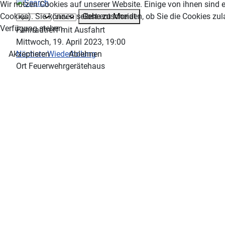
Wir nutzen Cookies auf unserer Website. Einige von ihnen sind e
Gehe zu Monat
Cookies). Sie können selbst entscheiden, ob Sie die Cookies zul
Verfügung stehen.
Fahrradtreff mit Ausfahrt
Mittwoch, 19. April 2023, 19:00
Nächste Wiederholung
Akzeptieren
Ablehnen
Ort
Feuerwehrgerätehaus