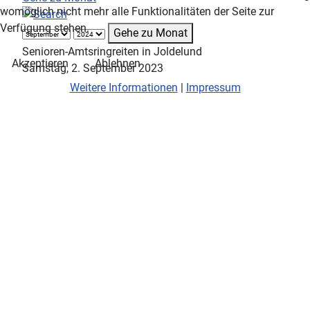
womöglich nicht mehr alle Funktionalitäten der Seite zur
Verfügung stehen.
Gehe zu Monat
Senioren-Amtsringreiten in Joldelund
Akzeptieren
Ablehnen
Samstag, 2. September 2023
Weitere Informationen
|
Impressum