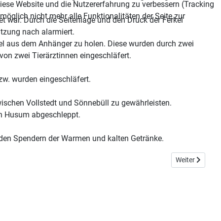
 diese Website und die Nutzererfahrung zu verbessern (Tracking
öglich nicht mehr alle Funktionalitäten der Seite zur
et war. Durch die Seitenlage und den Druck der Ferkel
tzung nach alarmiert.
el aus dem Anhänger zu holen. Diese wurden durch zwei
on zwei Tierärztinnen eingeschläfert.
zw. wurden eingeschläfert.
ischen Vollstedt und Sönnebüll zu gewährleisten.
ch Husum abgeschleppt.
 den Spendern der Warmen und kalten Getränke.
Nächster Beit
Weiter