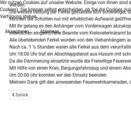
Wir nutzen Cookies auf unserer Website. Einige von ihnen sind e
werden.
Cookies). Sie können selbst entscheiden, ob Sie die Cookies zul
Die weitere Rettung der Ferkel gestaltete sich schwieriger,
Verfügung stehen.
konnten die Schotten nur mit erheblichen Aufwand geöffnet
Mit Ihr gelang es den Anhänger vom Vorderwagen abzukopp
Akzeptieren
Ablehnen
inzwischen eingetroffene Beamte vom Kreisveterinäramt beg
Alle überlebenden Ferkel wurden von den Viehanhängern au
Nach ca. 1 ½ Stunden waren alle Ferkel aus dem verunfallte
Um 18:00 Uhr traf ein Abschleppdienst aus Husum mit schw
Da die Dämmerung einsetzte wurde die Freiwillige Feuerweh
Mit Hilfe von einen Kran, Bergungsfahrzeug und einem Ab
Um 20:00 Uhr konnten wir den Einsatz beenden.
Meinem Dank gilt den anwesenden Feuerwehrkameraden, den
Vorheriger Beitrag: Ungewöhnlicher Feuerwehreinsatz in Sönnebül
Zurück