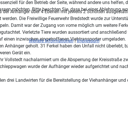
ssenziell für den Betrieb der Seite, während andere uns helfen,
assen möchten. Bitte beachten Sie, dass bei einer Ablehnung wom
 da der Anhänger über 4 Ebenen mit jeweils 2 Schotten ausgestatt
 werden. Die Freiwillige Feuerwehr Bredstedt wurde zur Unterstü
eln. Damit war der Zugang von vorne möglich um weitere Ferk
utachtet. Verletzte Tiere wurden aussortiert und anschließend v
f einen inzwischen eingetroffenen Viehtransporter umgeladen.
Weitere Informationen
|
Impressum
n Anhänger geholt. 31 Ferkel haben den Unfall nicht überlebt, b
eren Gerät ein.
r Vollstedt nachalarmiert um die Absperrung der Kreisstraße zw
schleppwagen wurde der Aufhänger wieder aufgerichtet und na
 drei Landwirten für die Bereitstellung der Viehanhänger und
l