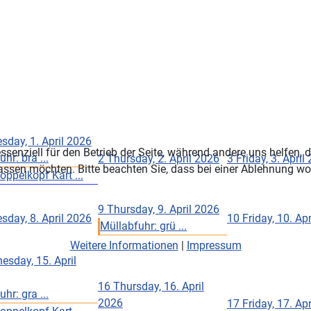
day, 1. April 2026
ssenziell für den Betrieb der Seite, während andere uns helfen,
hr: bra ...
2
Thursday, 2. April 2026
3
Friday, 3. April
assen möchten. Bitte beachten Sie, dass bei einer Ablehnung wom
oppelkopf Kart ...
9
Thursday, 9. April 2026
day, 8. April 2026
10
Friday, 10. Ap
Müllabfuhr: grü ...
Weitere Informationen
|
Impressum
esday, 15. April
16
Thursday, 16. April
hr: gra ...
2026
17
Friday, 17. Ap