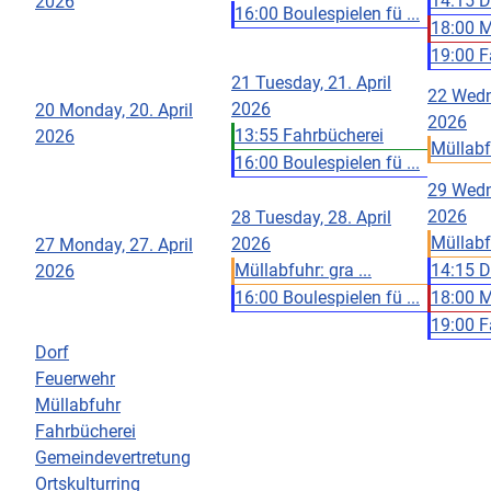
14:15 D
2026
16:00 Boulespielen fü ...
18:00 Ma
19:00 Fa
21
Tuesday, 21. April
22
Wedn
2026
20
Monday, 20. April
2026
13:55 Fahrbücherei
2026
Müllabfu
16:00 Boulespielen fü ...
29
Wedn
2026
28
Tuesday, 28. April
Müllabfu
2026
27
Monday, 27. April
Müllabfuhr: gra ...
14:15 D
2026
16:00 Boulespielen fü ...
18:00 Ma
19:00 Fa
Dorf
Feuerwehr
Müllabfuhr
Fahrbücherei
Gemeindevertretung
Ortskulturring