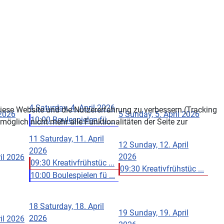
4
Saturday, 4. April 2026
 diese Website und die Nutzererfahrung zu verbessern (Tracking
 2026
5
Sunday, 5. April 2026
10:00 Boulespielen fü ...
öglich nicht mehr alle Funktionalitäten der Seite zur
11
Saturday, 11. April
12
Sunday, 12. April
2026
2026
ril 2026
09:30 Kreativfrühstüc ...
09:30 Kreativfrühstüc ...
10:00 Boulespielen fü ...
18
Saturday, 18. April
19
Sunday, 19. April
2026
ril 2026