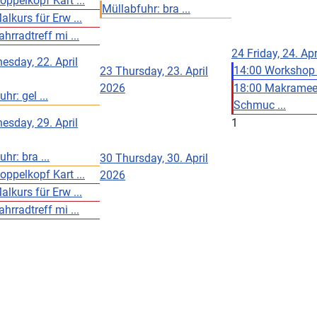
oppelkopf Kart ...
Müllabfuhr: bra ...
lkurs für Erw ...
hrradtreff mi ...
24
Friday, 24. Ap
esday, 22. April
14:00 Workshop fü
23
Thursday, 23. April
2026
18:00 Makrame
hr: gel ...
Schmuc ...
esday, 29. April
1
hr: bra ...
30
Thursday, 30. April
oppelkopf Kart ...
2026
lkurs für Erw ...
hrradtreff mi ...