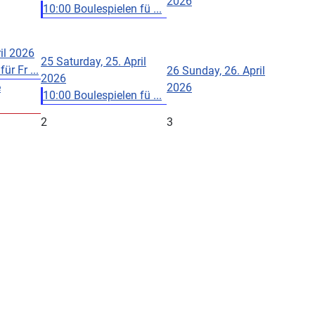
2026
10:00 Boulespielen fü ...
ril 2026
25
Saturday, 25. April
r Fr ...
26
Sunday, 26. April
2026
e
2026
10:00 Boulespielen fü ...
2
3