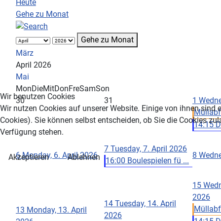
Heute
Gehe zu Monat
Gehe zu Monat
März
April 2026
Mai
Mon
Die
Mit
Don
Fre
Sam
Son
Wir benutzen Cookies
30
31
1
Wednes
Wir nutzen Cookies auf unserer Website. Einige von ihnen sind e
Müllabfu
Cookies). Sie können selbst entscheiden, ob Sie die Cookies zul
14:15 D
Verfügung stehen.
7
Tuesday, 7. April 2026
6
Monday, 6. April 2026
8
Wednes
Akzeptieren
Ablehnen
16:00 Boulespielen fü ...
15
Wedn
2026
14
Tuesday, 14. April
Müllabfu
13
Monday, 13. April
2026